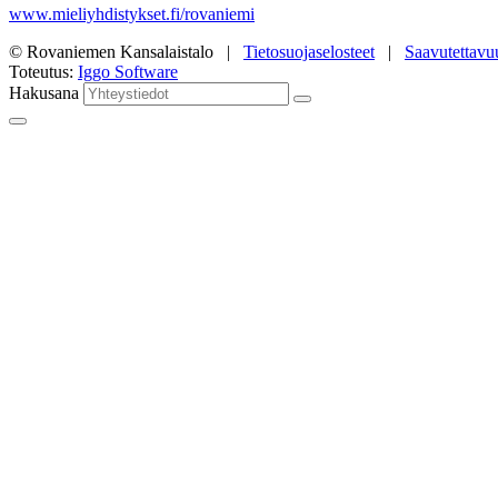
www.mieliyhdistykset.fi/rovaniemi
© Rovaniemen Kansalaistalo |
Tietosuojaselosteet
|
Saavutettavu
Toteutus:
Iggo Software
Hakusana