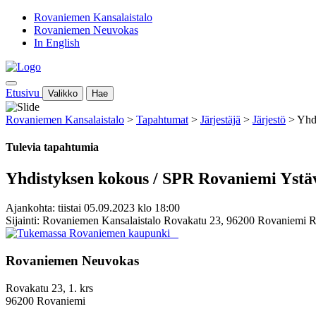
Rovaniemen Kansalaistalo
Rovaniemen Neuvokas
In English
Etusivu
Valikko
Hae
Rovaniemen Kansalaistalo
>
Tapahtumat
>
Järjestäjä
>
Järjestö
>
Yhd
Tulevia tapahtumia
Yhdistyksen kokous / SPR Rovaniemi Ystä
Ajankohta: tiistai 05.09.2023 klo 18:00
Sijainti: Rovaniemen Kansalaistalo Rovakatu 23, 96200 Rovaniemi 
Rovaniemen Neuvokas
Rovakatu 23, 1. krs
96200 Rovaniemi