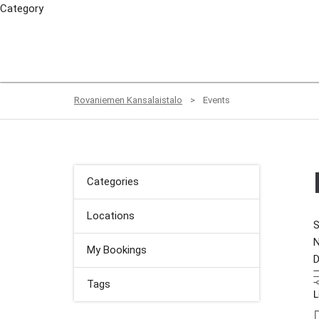
Show Advanced Search
Location Options
Category
Search Categories...
Rovaniemen Kansalaistalo
>
Events
Categories
Locations
N
My Bookings
D
Tags
L