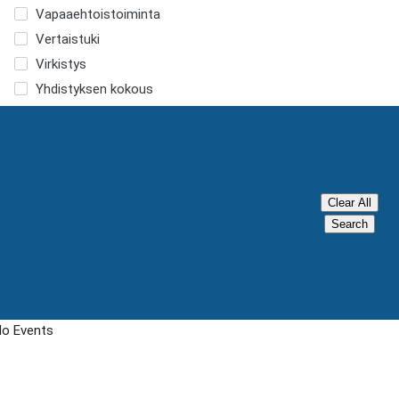
Vapaaehtoistoiminta
Vertaistuki
Virkistys
Yhdistyksen kokous
Clear All
Search
o Events