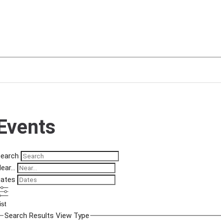
Rovanieme
Events
Search
ear...
ates
ist
Search Results View Type