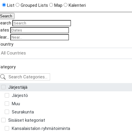
List
Grouped Lists
Map
Kalenteri
Search
Search
ates
ear...
ountry
ategory
Järjestäjä
Järjestö
Muu
Seurakunta
Sisäiset kategoriat
Kansalaistalon ryhmätoiminta