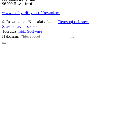
96200 Rovaniemi
www.mieliyhdistykset.fi/rovaniemi
© Rovaniemen Kansalaistalo |
Tietosuojaselosteet
|
Saavutettavuusseloste
Toteutus:
Iggo Software
Hakusana