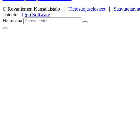
© Rovaniemen Kansalaistalo |
Tietosuojaselosteet
|
Saavutettavu
Toteutus:
Iggo Software
Hakusana