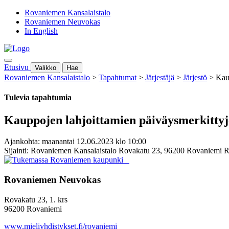
Rovaniemen Kansalaistalo
Rovaniemen Neuvokas
In English
Etusivu
Valikko
Hae
Rovaniemen Kansalaistalo
>
Tapahtumat
>
Järjestäjä
>
Järjestö
>
Kaup
Tulevia tapahtumia
Kauppojen lahjoittamien päiväysmerkittyje
Ajankohta: maanantai 12.06.2023 klo 10:00
Sijainti: Rovaniemen Kansalaistalo Rovakatu 23, 96200 Rovaniemi 
Rovaniemen Neuvokas
Rovakatu 23, 1. krs
96200 Rovaniemi
www.mieliyhdistykset.fi/rovaniemi