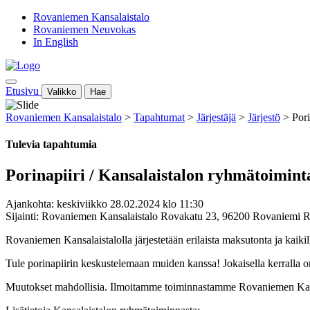
Rovaniemen Kansalaistalo
Rovaniemen Neuvokas
In English
Etusivu
Valikko
Hae
Rovaniemen Kansalaistalo
>
Tapahtumat
>
Järjestäjä
>
Järjestö
>
Pori
Tulevia tapahtumia
Porinapiiri / Kansalaistalon ryhmätoimint
Ajankohta: keskiviikko 28.02.2024 klo 11:30
Sijainti: Rovaniemen Kansalaistalo Rovakatu 23, 96200 Rovaniemi 
Rovaniemen Kansalaistalolla järjestetään erilaista maksutonta ja kaiki
Tule porinapiirin keskustelemaan muiden kanssa! Jokaisella kerralla on 
Muutokset mahdollisia. Ilmoitamme toiminnastamme Rovaniemen Kansa