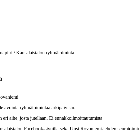
napiiri / Kansalaistalon ryhmätoiminta
a
Rovaniemi
lle avointa ryhmätoimintaa arkipäivisin.
eri aihe, josta jutellaan, Ei ennakkoilmoittautumista.
laistalon Facebook-sivuilla sekä Uusi Rovaniemi-lehden seuratoimint