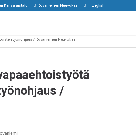
n Kansalaistalo
Rovaniemen Neuvokas
In English
ehtoisten työnohjaus / Rovaniemen Neuvokas
 vapaaehtoistyötä
työnohjaus /
Rovaniemi