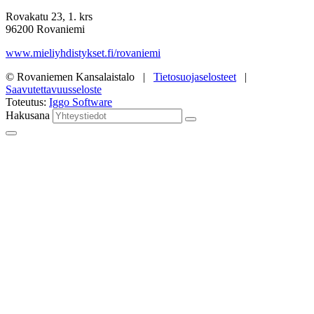
Rovakatu 23, 1. krs
96200 Rovaniemi
www.mieliyhdistykset.fi/rovaniemi
© Rovaniemen Kansalaistalo |
Tietosuojaselosteet
|
Saavutettavuusseloste
Toteutus:
Iggo Software
Hakusana