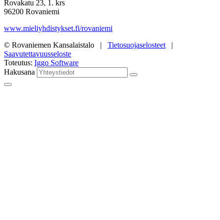
Rovakatu 23, 1. krs
96200 Rovaniemi
www.mieliyhdistykset.fi/rovaniemi
© Rovaniemen Kansalaistalo |
Tietosuojaselosteet
|
Saavutettavuusseloste
Toteutus:
Iggo Software
Hakusana