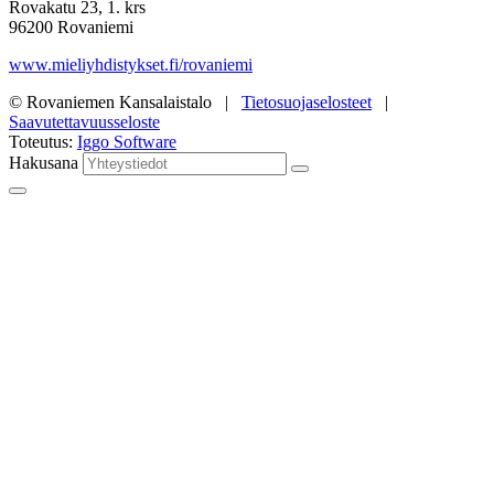
Rovakatu 23, 1. krs
96200 Rovaniemi
www.mieliyhdistykset.fi/rovaniemi
© Rovaniemen Kansalaistalo |
Tietosuojaselosteet
|
Saavutettavuusseloste
Toteutus:
Iggo Software
Hakusana