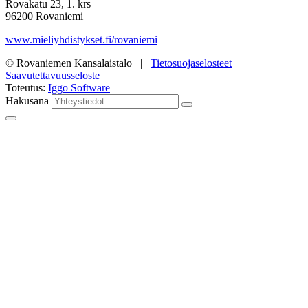
Rovakatu 23, 1. krs
96200 Rovaniemi
www.mieliyhdistykset.fi/rovaniemi
© Rovaniemen Kansalaistalo |
Tietosuojaselosteet
|
Saavutettavuusseloste
Toteutus:
Iggo Software
Hakusana