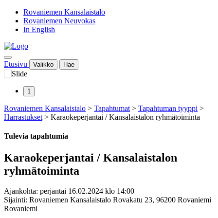
Rovaniemen Kansalaistalo
Rovaniemen Neuvokas
In English
Etusivu
Valikko
Hae
1
Rovaniemen Kansalaistalo
>
Tapahtumat
>
Tapahtuman tyyppi
>
Harrastukset
>
Karaokeperjantai / Kansalaistalon ryhmätoiminta
Tulevia tapahtumia
Karaokeperjantai / Kansalaistalon
ryhmätoiminta
Ajankohta: perjantai 16.02.2024 klo 14:00
Sijainti: Rovaniemen Kansalaistalo Rovakatu 23, 96200 Rovaniemi
Rovaniemi