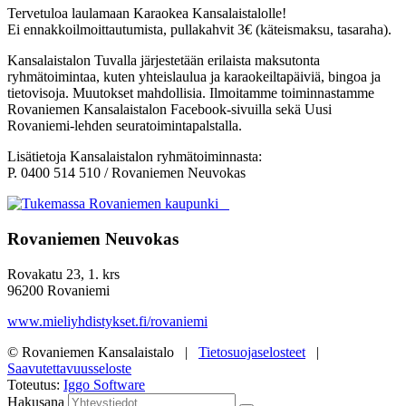
Tervetuloa laulamaan Karaokea Kansalaistalolle!
Ei ennakkoilmoittautumista, pullakahvit 3€ (käteismaksu, tasaraha).
Kansalaistalon Tuvalla järjestetään erilaista maksutonta
ryhmätoimintaa, kuten yhteislaulua ja karaokeiltapäiviä, bingoa ja
tietovisoja.
Muutokset mahdollisia. Ilmoitamme toiminnastamme
Rovaniemen Kansalaistalon Facebook-sivuilla sekä Uusi
Rovaniemi-lehden seuratoimintapalstalla.
Lisätietoja Kansalaistalon ryhmätoiminnasta:
P. 0400 514 510 / Rovaniemen Neuvokas
Rovaniemen Neuvokas
Rovakatu 23, 1. krs
96200 Rovaniemi
www.mieliyhdistykset.fi/rovaniemi
© Rovaniemen Kansalaistalo |
Tietosuojaselosteet
|
Saavutettavuusseloste
Toteutus:
Iggo Software
Hakusana