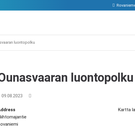
Rovanieme
svaaran luontopolku
Ounasvaaran luontopolku
09.08.2023
Address
Kartta la
iihtomajantie
ovaniemi