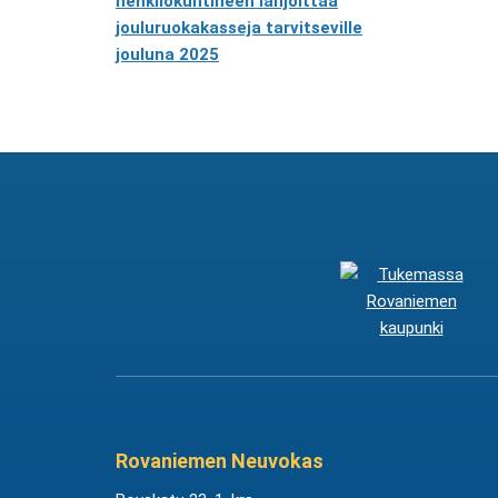
henkilökuntineen lahjoittaa
jouluruokakasseja tarvitseville
jouluna 2025
Rovaniemen Neuvokas