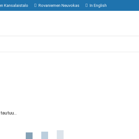
n Kansalaistalo
Rovaniemen Neuvokas
In English
tautuu...