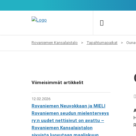
Rovaniemen Kansalaistalo
>
Tapahtumapaikat
>
Ouna
Viimeisimmät artikkelit
12.02.2026
Rovaniemen Neuvokkaan ja MIELI
Rovaniemen seudun mielenterveys
H
ry:n uudet nettisivut on avattu –
R
Rovaniemen Kansalaistalon
sivuista luovutaan maaliskuun