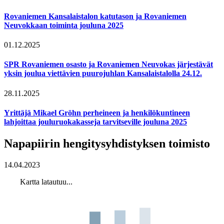
Rovaniemen Kansalaistalon katutason ja Rovaniemen
Neuvokkaan toiminta jouluna 2025
01.12.2025
SPR Rovaniemen osasto ja Rovaniemen Neuvokas järjestävät
yksin joulua viettävien puurojuhlan Kansalaistalolla 24.12.
28.11.2025
Yrittäjä Mikael Gröhn perheineen ja henkilökuntineen
lahjoittaa jouluruokakasseja tarvitseville jouluna 2025
Napapiirin hengitysyhdistyksen toimisto
14.04.2023
Kartta latautuu...