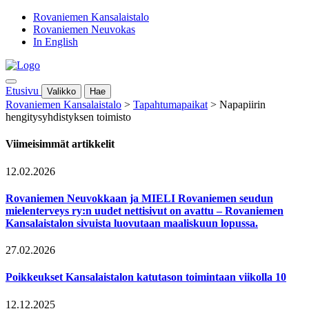
Rovaniemen Kansalaistalo
Rovaniemen Neuvokas
In English
Etusivu
Valikko
Hae
Rovaniemen Kansalaistalo
>
Tapahtumapaikat
>
Napapiirin
hengitysyhdistyksen toimisto
Viimeisimmät artikkelit
12.02.2026
Rovaniemen Neuvokkaan ja MIELI Rovaniemen seudun
mielenterveys ry:n uudet nettisivut on avattu – Rovaniemen
Kansalaistalon sivuista luovutaan maaliskuun lopussa.
27.02.2026
Poikkeukset Kansalaistalon katutason toimintaan viikolla 10
12.12.2025