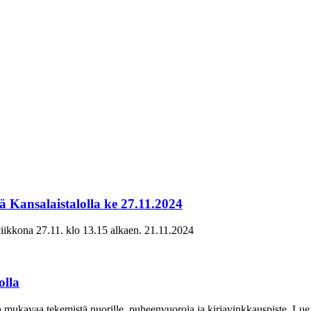
ä Kansalaistalolla ke 27.11.2024
viikkona 27.11. klo 13.15 alkaen.
21.11.2024
olla
ukavaa tekemistä nuorille, puheenvuoroja ja kirjavinkkauspiste. Lue l