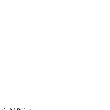
isää tästä.
06.11.2024