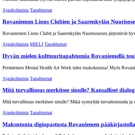
Ajankohtaista
Tapahtumat
Rovaniemen Lions Clubien ja Saarenkylän Nuorisose
Rovaniemen Lions Clubit ja Saarenkylän Nuorisoseura järjestävät hyv
Ajankohtaista
MIELI
Tapahtumat
Hyvän mielen kulttuuritapahtumia Rovaniemellä tou
Perinteinen Mental Health Art Week tulee toukokuussa! Myös Rovaniem
Ajankohtaista
Tapahtumat
Mitä turvallisuus merkitsee sinulle? Kansalliset dialog
Mitä turvallisuus merkitsee sinulle? Mikä synnyttää turvattomuutta j
Ajankohtaista
Tapahtumat
Maksutonta digiopastusta Rovaniemen pääkirjastolla