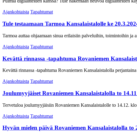
Pulmia digilaitteiden kanssa? Tule hakemaan neuvoa digilaitteiden kä
Ajankohtaista
Tapahtumat
Tule testaamaan Tarmoa Kansalaistalolle ke 20.3.202
Tarmoa auttaa ohjaamaan sinua erilaisiin palveluihin, toimintoihin ja a
Ajankohtaista
Tapahtumat
Kevättä rinnassa -tapahtuma Rovaniemen Kansalaista
Kevättä rinnassa -tapahtuma Rovaniemen Kansalaistalolla perjantaina 1
Ajankohtaista
Tapahtumat
Joulumyyjäiset Rovaniemen Kansalaistalolla to 14.1
Tervetuloa joulumyyjäisiin Rovaniemen Kansalaistalolle to 14.12. klo 
Ajankohtaista
Tapahtumat
Hyvän mielen päivä Rovaniemen Kansalaistalolla to 