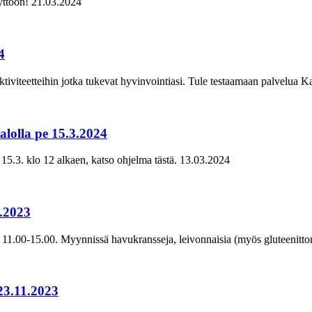
yttöön!
21.03.2024
4
ktiviteetteihin jotka tukevat hyvinvointiasi. Tule testaamaan palvelua Ka
lolla pe 15.3.2024
5.3. klo 12 alkaen, katso ohjelma tästä.
13.03.2024
1.2023
11.00-15.00. Myynnissä havukransseja, leivonnaisia (myös gluteenittomia
23.11.2023