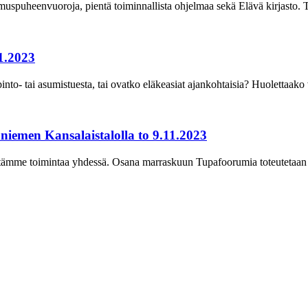
spuheenvuoroja, pientä toiminnallista ohjelmaa sekä Elävä kirjasto. T
11.2023
into- tai asumistuesta, tai ovatko eläkeasiat ajankohtaisia? Huolettaak
iemen Kansalaistalolla to 9.11.2023
itämme toimintaa yhdessä. Osana marraskuun Tupafoorumia toteutetaan 