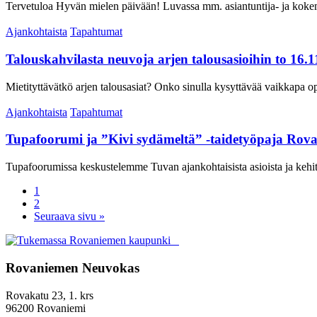
Tervetuloa Hyvän mielen päivään! Luvassa mm. asiantuntija- ja kokemu
Ajankohtaista
Tapahtumat
Talouskahvilasta neuvoja arjen talousasioihin to 16.
Mietityttävätkö arjen talousasiat? Onko sinulla kysyttävää vaikkapa op
Ajankohtaista
Tapahtumat
Tupafoorumi ja ”Kivi sydämeltä” -taidetyöpaja Rovan
Tupafoorumissa keskustelemme Tuvan ajankohtaisista asioista ja keh
1
2
Seuraava sivu »
Rovaniemen Neuvokas
Rovakatu 23, 1. krs
96200 Rovaniemi