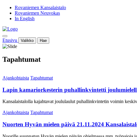
Rovaniemen Kansalaistalo
Rovaniemen Neuvokas
In English
Etusivu
Valikko
Hae
Tapahtumat
Ajankohtaista
Tapahtumat
Lapin kamariorkesterin puhallinkvintetti joulumielell
Kansalaistalolla kajahtavat joululaulut puhallinkvintetin voimin keski
Ajankohtaista
Tapahtumat
Nuorten Hyvän mielen päivä 21.11.2024 Kansalaistal
Nuorille suunnatun Hyvän mielen päivän ohjelmassa mm. työpajoja ja m