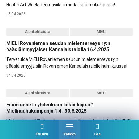
Health Art Week -teemaviikon merkeissä toukokuussa!
15.04.2025
Ajankohtaista
MIELI
MIELI Rovaniemen seudun mielenterveys ry:n
pääsiäismyyjäiset Kansalaistalolla 16.4.2025
Tervetuloa MIELI Rovaniemen seudun mielenterveys ry:n
pääsiäismyyjäisiin Rovaniemen Kansalaistalolle huhtikuussa!
04.04.2025
Ajankohtaista
MIELI
Eihän anneta yhdenkään liekin hiipua?
Mielinauhakampanja 1.4.-30.6.2025
Mielinauha on MIELI ry:n kampanja, jolla kerätään 1.4.–30.6.2025
varoja mielenterveyden edistämiseen ja kriisityöhön
Suomessa.
Etusivu
Valikko
Hae