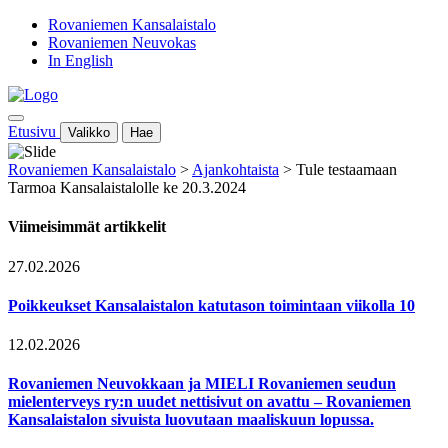
Rovaniemen Kansalaistalo
Rovaniemen Neuvokas
In English
Etusivu
Valikko
Hae
Rovaniemen Kansalaistalo
>
Ajankohtaista
>
Tule testaamaan
Tarmoa Kansalaistalolle ke 20.3.2024
Viimeisimmät artikkelit
27.02.2026
Poikkeukset Kansalaistalon katutason toimintaan viikolla 10
12.02.2026
Rovaniemen Neuvokkaan ja MIELI Rovaniemen seudun
mielenterveys ry:n uudet nettisivut on avattu – Rovaniemen
Kansalaistalon sivuista luovutaan maaliskuun lopussa.