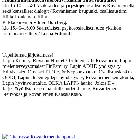
klo 15.10–15.40 Asukkaiden ja järjestöjen osallisuus Rovaniemellä
sekä kansalliset dialogit / Rovaniemen kaupunki, osallisuustiimi
Riitta Honkanen, Riitu
Pirkkalainen ja Vilma Blomberg.
klo 15.40–16.00 Saamelaisen psykososiaalisen tuen yksikön
toiminnan esittely / Leena Fofonoff
Tapahtumaa järjestämässä:
Lapin Kilpi ry, Rovalan Nuoret / Tyttöjen Talo Rovaniemi, Lapin
mielenterveysomaiset FinFami ry, Lapin ADHD-yhdistys ry,
Erityislasten Omaiset ELO ry & Neppari-hanke, Osallisuuskeskus
OODI, Lapin alueen epilepsiayhdistys ry, Rovaniemen seurakunta,
Lapin hyvinvointialue, OLKA LAPPI- hanke, Jokos II –
Järjestötyöllistämisen mahdollisuudet -hanke, Rovaniemen
Neuvokas ja Rovaniemen Kansalaistalo.