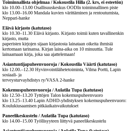
Toiminnallista ohjelmaa / Kokoustila Hilla (2. krs, ei esteetön)
klo 10.00–13.00 Osallisuuskeskus OODIn toiminnallinen piste
klo 13.00–16.00 Mandala kuvien värittäminen ja rentoutumista,
Neppari-hanke
Elävä kirjasto (katutaso)
klo 10.30–11.30 Elävä kirjasto. Kirjasto toimii kuten tavallinenkin
kirjasto, mutta
paperisten kirjojen sijaan kirjastosta lainataan oikeita ihmisiä
kertomaan tarinansa. Kirjan laina-aika on 10 minuuttia. Tule
lainaamaan kirja, joka saa ajattelemaan!
Asiantuntijapuheenvuoroja / Kokoustila Väärti (katutaso)
klo 12.00.–12.30 Hyvinvointilähetetoiminta, Vilma Portti, Lapin
sosiaali- ja
terveysturvayhdistys ry/VASA 2-hanke
Kokemuspuheenvuoroja / Aulatila Tupa (katutaso)
klo 12.50–13.20 Tyttöjen Talon kokemuspuheenvuoro
klo 13.25–13.40 Lapin ADHD-yhdistyksen kokemuspuheenvuoro:
Koulukiusaamisen pitkäaikaisvaikutukset
Paneelikeskustelu / Aulatila Tupa (katutaso)
klo 14.00–15.00 Työllisyyteen liittyvä paneelikeskustelu
Asiantuntijapuheenvuoroja / Aulatila Tupa (katutaso)