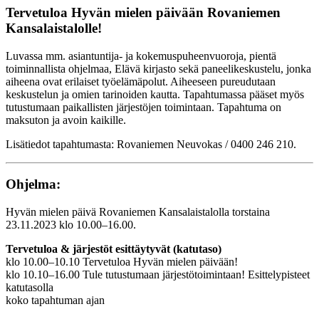
Tervetuloa Hyvän mielen päivään Rovaniemen
Kansalaistalolle!
Luvassa mm. asiantuntija- ja kokemuspuheenvuoroja, pientä
toiminnallista ohjelmaa, Elävä kirjasto sekä paneelikeskustelu, jonka
aiheena ovat erilaiset työelämäpolut. Aiheeseen pureudutaan
keskustelun ja omien tarinoiden kautta. Tapahtumassa pääset myös
tutustumaan paikallisten järjestöjen toimintaan. Tapahtuma on
maksuton ja avoin kaikille.
Lisätiedot tapahtumasta: Rovaniemen Neuvokas / 0400 246 210.
Ohjelma:
Hyvän mielen päivä Rovaniemen Kansalaistalolla torstaina
23.11.2023 klo 10.00–16.00.
Tervetuloa & järjestöt esittäytyvät (katutaso)
klo 10.00–10.10 Tervetuloa Hyvän mielen päivään!
klo 10.10–16.00 Tule tutustumaan järjestötoimintaan! Esittelypisteet
katutasolla
koko tapahtuman ajan