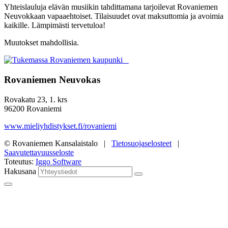
Yhteislauluja elävän musiikin tahdittamana tarjoilevat Rovaniemen
Neuvokkaan vapaaehtoiset. Tilaisuudet ovat maksuttomia ja avoimia
kaikille. Lämpimästi tervetuloa!
Muutokset mahdollisia.
Rovaniemen Neuvokas
Rovakatu 23, 1. krs
96200 Rovaniemi
www.mieliyhdistykset.fi/rovaniemi
© Rovaniemen Kansalaistalo |
Tietosuojaselosteet
|
Saavutettavuusseloste
Toteutus:
Iggo Software
Hakusana