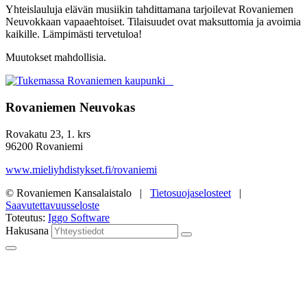
Yhteislauluja elävän musiikin tahdittamana tarjoilevat Rovaniemen
Neuvokkaan vapaaehtoiset. Tilaisuudet ovat maksuttomia ja avoimia
kaikille. Lämpimästi tervetuloa!
Muutokset mahdollisia.
Rovaniemen Neuvokas
Rovakatu 23, 1. krs
96200 Rovaniemi
www.mieliyhdistykset.fi/rovaniemi
© Rovaniemen Kansalaistalo |
Tietosuojaselosteet
|
Saavutettavuusseloste
Toteutus:
Iggo Software
Hakusana