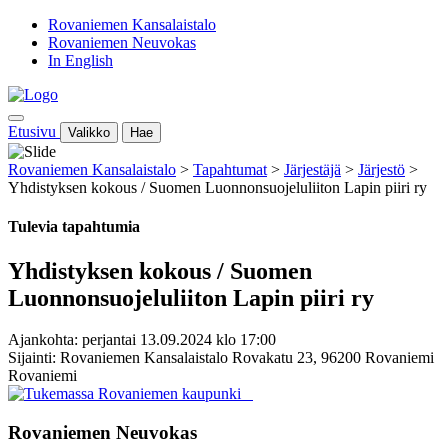
Rovaniemen Kansalaistalo
Rovaniemen Neuvokas
In English
Etusivu
Valikko
Hae
Rovaniemen Kansalaistalo
>
Tapahtumat
>
Järjestäjä
>
Järjestö
>
Yhdistyksen kokous / Suomen Luonnonsuojeluliiton Lapin piiri ry
Tulevia tapahtumia
Yhdistyksen kokous / Suomen
Luonnonsuojeluliiton Lapin piiri ry
Ajankohta: perjantai 13.09.2024 klo 17:00
Sijainti: Rovaniemen Kansalaistalo Rovakatu 23, 96200 Rovaniemi
Rovaniemi
Rovaniemen Neuvokas