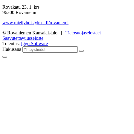
Rovakatu 23, 1. krs
96200 Rovaniemi
www.mieliyhdistykset.fi/rovaniemi
© Rovaniemen Kansalaistalo |
Tietosuojaselosteet
|
Saavutettavuusseloste
Toteutus:
Iggo Software
Hakusana