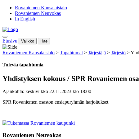
Rovaniemen Kansalaistalo
Rovaniemen Neuvokas
In English
Etusivu
Valikko
Hae
Rovaniemen Kansalaistalo
>
Tapahtumat
>
Järjestäjä
>
Järjestö
>
Yhd
Tulevia tapahtumia
Yhdistyksen kokous / SPR Rovaniemen osa
Ajankohta: keskiviikko 22.11.2023 klo 18:00
SPR Rovaniemen osaston ensiapuryhmän harjoitukset
Rovaniemen Neuvokas