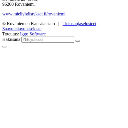
96200 Rovaniemi
www.mieliyhdistykset.fi/rovaniemi
© Rovaniemen Kansalaistalo |
Tietosuojaselosteet
|
Saavutettavuusseloste
Toteutus:
Iggo Software
Hakusana