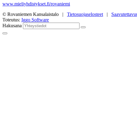
www.mieliyhdistykset.fi/rovaniemi
© Rovaniemen Kansalaistalo |
Tietosuojaselosteet
|
Saavutettavu
Toteutus:
Iggo Software
Hakusana