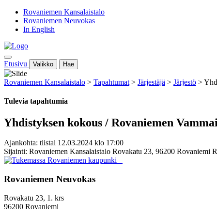
Rovaniemen Kansalaistalo
Rovaniemen Neuvokas
In English
Etusivu
Valikko
Hae
Rovaniemen Kansalaistalo
>
Tapahtumat
>
Järjestäjä
>
Järjestö
>
Yhd
Tulevia tapahtumia
Yhdistyksen kokous / Rovaniemen Vammais
Ajankohta: tiistai 12.03.2024 klo 17:00
Sijainti: Rovaniemen Kansalaistalo Rovakatu 23, 96200 Rovaniemi 
Rovaniemen Neuvokas
Rovakatu 23, 1. krs
96200 Rovaniemi