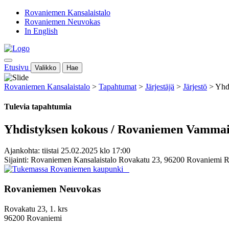
Rovaniemen Kansalaistalo
Rovaniemen Neuvokas
In English
Etusivu
Valikko
Hae
Rovaniemen Kansalaistalo
>
Tapahtumat
>
Järjestäjä
>
Järjestö
>
Yhd
Tulevia tapahtumia
Yhdistyksen kokous / Rovaniemen Vammais
Ajankohta: tiistai 25.02.2025 klo 17:00
Sijainti: Rovaniemen Kansalaistalo Rovakatu 23, 96200 Rovaniemi 
Rovaniemen Neuvokas
Rovakatu 23, 1. krs
96200 Rovaniemi