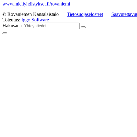
www.mieliyhdistykset.fi/rovaniemi
© Rovaniemen Kansalaistalo |
Tietosuojaselosteet
|
Saavutettavu
Toteutus:
Iggo Software
Hakusana