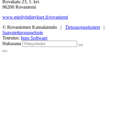
Rovakatu 23, 1. krs
96200 Rovaniemi
www.mieliyhdistykset.fi/rovaniemi
© Rovaniemen Kansalaistalo |
Tietosuojaselosteet
|
Saavutettavuusseloste
Toteutus:
Iggo Software
Hakusana