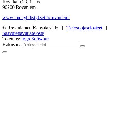
Rovakatu 23, 1. krs
96200 Rovaniemi
www.mieliyhdistykset.fi/rovaniemi
© Rovaniemen Kansalaistalo |
Tietosuojaselosteet
|
Saavutettavuusseloste
Toteutus:
Iggo Software
Hakusana