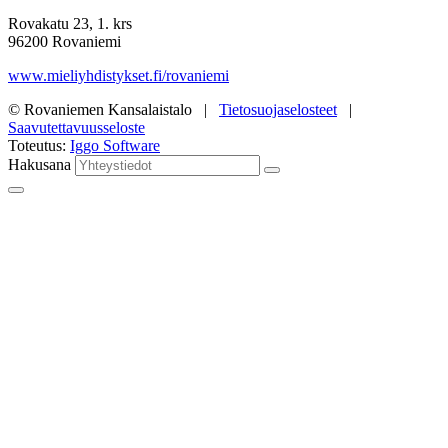
Rovakatu 23, 1. krs
96200 Rovaniemi
www.mieliyhdistykset.fi/rovaniemi
© Rovaniemen Kansalaistalo |
Tietosuojaselosteet
|
Saavutettavuusseloste
Toteutus:
Iggo Software
Hakusana