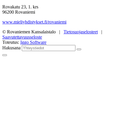
Rovakatu 23, 1. krs
96200 Rovaniemi
www.mieliyhdistykset.fi/rovaniemi
© Rovaniemen Kansalaistalo |
Tietosuojaselosteet
|
Saavutettavuusseloste
Toteutus:
Iggo Software
Hakusana