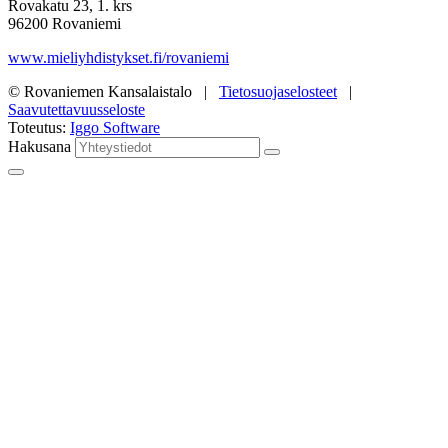
Rovakatu 23, 1. krs
96200 Rovaniemi
www.mieliyhdistykset.fi/rovaniemi
© Rovaniemen Kansalaistalo |
Tietosuojaselosteet
|
Saavutettavuusseloste
Toteutus:
Iggo Software
Hakusana