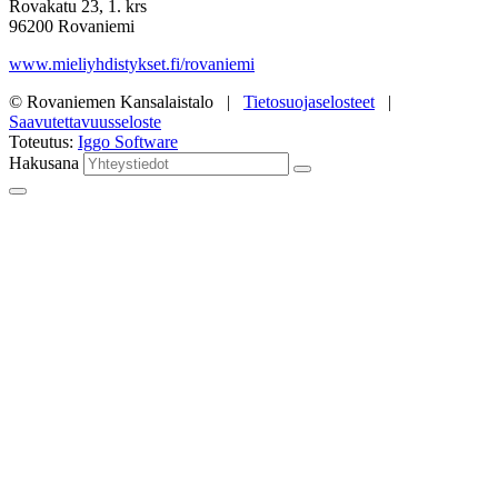
Rovakatu 23, 1. krs
96200 Rovaniemi
www.mieliyhdistykset.fi/rovaniemi
© Rovaniemen Kansalaistalo |
Tietosuojaselosteet
|
Saavutettavuusseloste
Toteutus:
Iggo Software
Hakusana