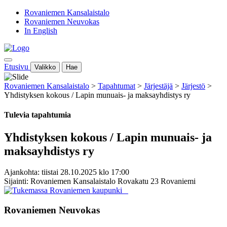
Rovaniemen Kansalaistalo
Rovaniemen Neuvokas
In English
Etusivu
Valikko
Hae
Rovaniemen Kansalaistalo
>
Tapahtumat
>
Järjestäjä
>
Järjestö
>
Yhdistyksen kokous / Lapin munuais- ja maksayhdistys ry
Tulevia tapahtumia
Yhdistyksen kokous / Lapin munuais- ja
maksayhdistys ry
Ajankohta: tiistai 28.10.2025 klo 17:00
Sijainti: Rovaniemen Kansalaistalo Rovakatu 23 Rovaniemi
Rovaniemen Neuvokas