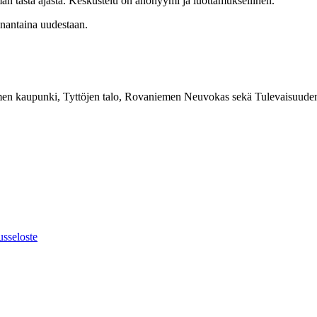
än tästä ajasta. Keskustelu on anonyymi ja luottamuksellinen.
anantaina uudestaan.
emen kaupunki, Tyttöjen talo, Rovaniemen Neuvokas sekä Tulevaisuude
usseloste