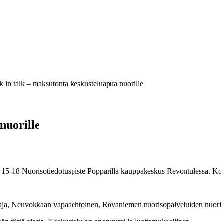
 in talk – maksutonta keskusteluapua nuorille
nuorille
lo 15-18 Nuorisotiedotuspiste Popparilla kauppakeskus Revontulessa. 
aaja, Neuvokkaan vapaaehtoinen, Rovaniemen nuorisopalveluiden nuoriso