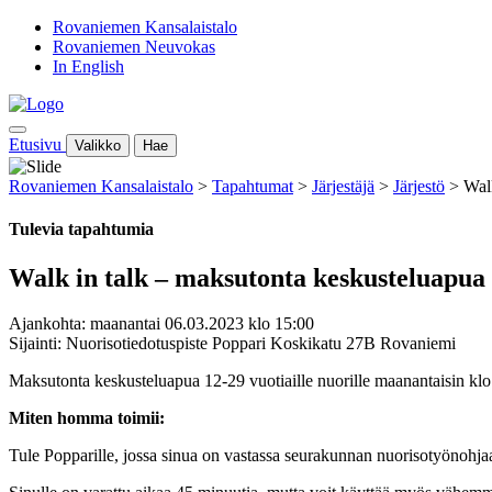
Rovaniemen Kansalaistalo
Rovaniemen Neuvokas
In English
Etusivu
Valikko
Hae
Rovaniemen Kansalaistalo
>
Tapahtumat
>
Järjestäjä
>
Järjestö
>
Walk
Tulevia tapahtumia
Walk in talk – maksutonta keskusteluapua 
Ajankohta: maanantai 06.03.2023 klo 15:00
Sijainti: Nuorisotiedotuspiste Poppari Koskikatu 27B Rovaniemi
Maksutonta keskusteluapua 12-29 vuotiaille nuorille maanantaisin k
Miten homma toimii:
Tule Popparille, jossa sinua on vastassa seurakunnan nuorisotyönohj