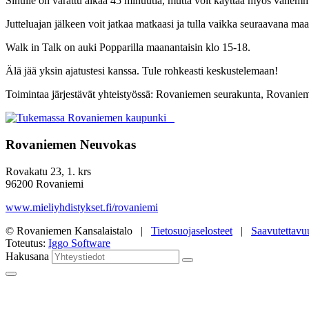
Sinulle on varattu aikaa 45 minuutia, mutta voit käyttää myös vähemm
Jutteluajan jälkeen voit jatkaa matkaasi ja tulla vaikka seuraavana ma
Walk in Talk on auki Popparilla maanantaisin klo 15-18.
Älä jää yksin ajatustesi kanssa. Tule rohkeasti keskustelemaan!
Toimintaa järjestävät yhteistyössä: Rovaniemen seurakunta, Rovani
Rovaniemen Neuvokas
Rovakatu 23, 1. krs
96200 Rovaniemi
www.mieliyhdistykset.fi/rovaniemi
© Rovaniemen Kansalaistalo |
Tietosuojaselosteet
|
Saavutettavu
Toteutus:
Iggo Software
Hakusana