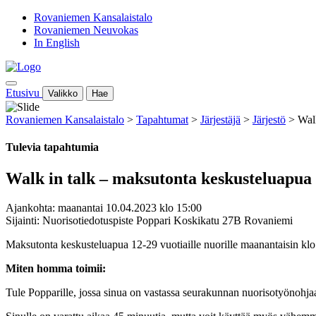
Rovaniemen Kansalaistalo
Rovaniemen Neuvokas
In English
Etusivu
Valikko
Hae
Rovaniemen Kansalaistalo
>
Tapahtumat
>
Järjestäjä
>
Järjestö
>
Walk
Tulevia tapahtumia
Walk in talk – maksutonta keskusteluapua 
Ajankohta: maanantai 10.04.2023 klo 15:00
Sijainti: Nuorisotiedotuspiste Poppari Koskikatu 27B Rovaniemi
Maksutonta keskusteluapua 12-29 vuotiaille nuorille maanantaisin k
Miten homma toimii:
Tule Popparille, jossa sinua on vastassa seurakunnan nuorisotyönohj