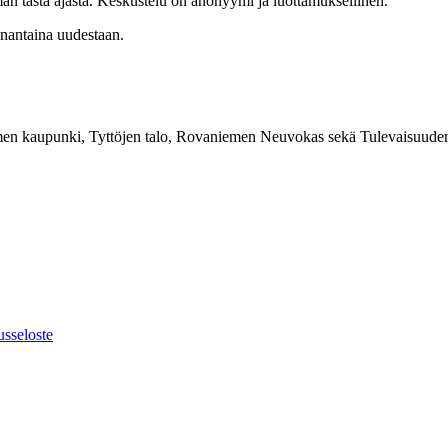
än tästä ajasta. Keskustelu on anonyymi ja luottamuksellinen.
anantaina uudestaan.
emen kaupunki, Tyttöjen talo, Rovaniemen Neuvokas sekä Tulevaisuude
usseloste