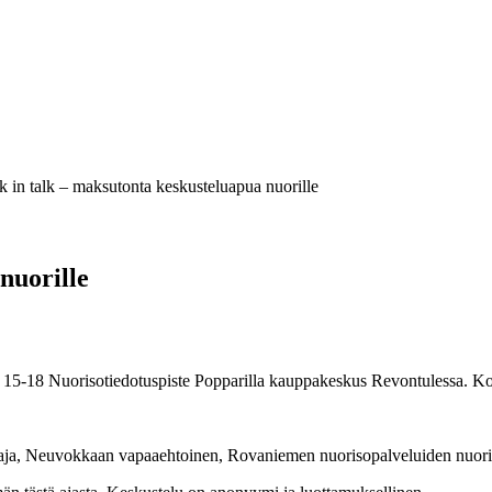
 in talk – maksutonta keskusteluapua nuorille
nuorille
lo 15-18 Nuorisotiedotuspiste Popparilla kauppakeskus Revontulessa. 
aaja, Neuvokkaan vapaaehtoinen, Rovaniemen nuorisopalveluiden nuoriso