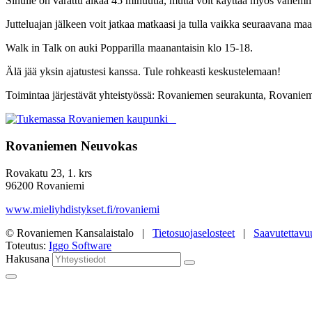
Sinulle on varattu aikaa 45 minuutia, mutta voit käyttää myös vähemm
Jutteluajan jälkeen voit jatkaa matkaasi ja tulla vaikka seuraavana ma
Walk in Talk on auki Popparilla maanantaisin klo 15-18.
Älä jää yksin ajatustesi kanssa. Tule rohkeasti keskustelemaan!
Toimintaa järjestävät yhteistyössä: Rovaniemen seurakunta, Rovani
Rovaniemen Neuvokas
Rovakatu 23, 1. krs
96200 Rovaniemi
www.mieliyhdistykset.fi/rovaniemi
© Rovaniemen Kansalaistalo |
Tietosuojaselosteet
|
Saavutettavu
Toteutus:
Iggo Software
Hakusana