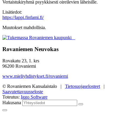
Vertaistukiryhmä psyykkisesti oireilevien läheisille.
Lisätiedot:
https://lappi.finfami.fi/
Muutokset mahdollisia.
Rovaniemen Neuvokas
Rovakatu 23, 1. krs
96200 Rovaniemi
www.mieliyhdistykset.fi/rovaniemi
© Rovaniemen Kansalaistalo |
Tietosuojaselosteet
|
Saavutettavuusseloste
Toteutus:
Iggo Software
Hakusana