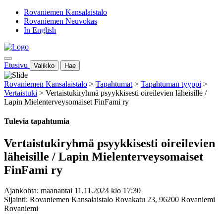
Rovaniemen Kansalaistalo
Rovaniemen Neuvokas
In English
Etusivu
Valikko
Hae
Rovaniemen Kansalaistalo
>
Tapahtumat
>
Tapahtuman tyyppi
>
Vertaistuki
>
Vertaistukiryhmä psyykkisesti oireilevien läheisille /
Lapin Mielenterveysomaiset FinFami ry
Tulevia tapahtumia
Vertaistukiryhmä psyykkisesti oireilevien
läheisille / Lapin Mielenterveysomaiset
FinFami ry
Ajankohta: maanantai 11.11.2024 klo 17:30
Sijainti: Rovaniemen Kansalaistalo Rovakatu 23, 96200 Rovaniemi
Rovaniemi