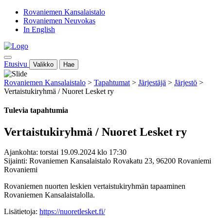
Rovaniemen Kansalaistalo
Rovaniemen Neuvokas
In English
Etusivu
Valikko
Hae
Rovaniemen Kansalaistalo
>
Tapahtumat
>
Järjestäjä
>
Järjestö
>
Vertaistukiryhmä / Nuoret Lesket ry
Tulevia tapahtumia
Vertaistukiryhmä / Nuoret Lesket ry
Ajankohta: torstai 19.09.2024 klo 17:30
Sijainti: Rovaniemen Kansalaistalo Rovakatu 23, 96200 Rovaniemi
Rovaniemi
Rovaniemen nuorten leskien vertaistukiryhmän tapaaminen
Rovaniemen Kansalaistalolla.
Lisätietoja:
https://nuoretlesket.fi/