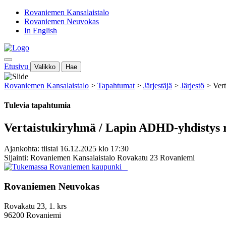
Rovaniemen Kansalaistalo
Rovaniemen Neuvokas
In English
Etusivu
Valikko
Hae
Rovaniemen Kansalaistalo
>
Tapahtumat
>
Järjestäjä
>
Järjestö
>
Ver
Tulevia tapahtumia
Vertaistukiryhmä / Lapin ADHD-yhdistys 
Ajankohta: tiistai 16.12.2025 klo 17:30
Sijainti: Rovaniemen Kansalaistalo Rovakatu 23 Rovaniemi
Rovaniemen Neuvokas
Rovakatu 23, 1. krs
96200 Rovaniemi