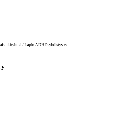
taistukiryhmä / Lapin ADHD-yhdistys ry
ry