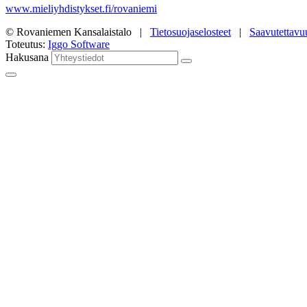
www.mieliyhdistykset.fi/rovaniemi
© Rovaniemen Kansalaistalo |
Tietosuojaselosteet
|
Saavutettavu
Toteutus:
Iggo Software
Hakusana