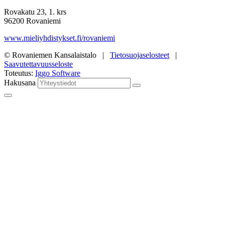
Rovakatu 23, 1. krs
96200 Rovaniemi
www.mieliyhdistykset.fi/rovaniemi
© Rovaniemen Kansalaistalo |
Tietosuojaselosteet
|
Saavutettavuusseloste
Toteutus:
Iggo Software
Hakusana