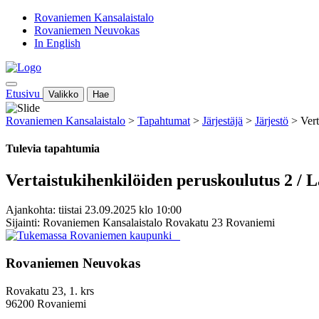
Rovaniemen Kansalaistalo
Rovaniemen Neuvokas
In English
Etusivu
Valikko
Hae
Rovaniemen Kansalaistalo
>
Tapahtumat
>
Järjestäjä
>
Järjestö
>
Vert
Tulevia tapahtumia
Vertaistukihenkilöiden peruskoulutus 2 / L
Ajankohta: tiistai 23.09.2025 klo 10:00
Sijainti: Rovaniemen Kansalaistalo Rovakatu 23 Rovaniemi
Rovaniemen Neuvokas
Rovakatu 23, 1. krs
96200 Rovaniemi