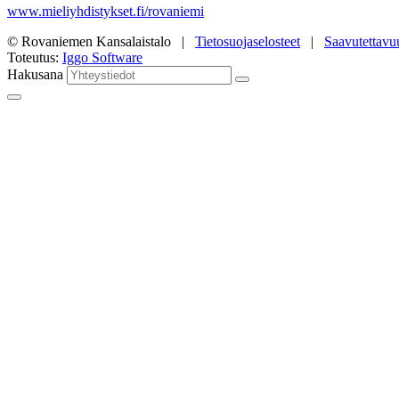
www.mieliyhdistykset.fi/rovaniemi
© Rovaniemen Kansalaistalo |
Tietosuojaselosteet
|
Saavutettavu
Toteutus:
Iggo Software
Hakusana