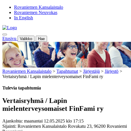
Rovaniemen Kansalaistalo
Rovaniemen Neuvokas
In English
Etusivu
Valikko
Hae
Rovaniemen Kansalaistalo
>
Tapahtumat
>
Järjestäjä
>
Järjestö
>
Vertaisryhmä / Lapin mielenterveysomaiset FinFami ry
Tulevia tapahtumia
Vertaisryhmä / Lapin
mielenterveysomaiset FinFami ry
Ajankohta: maanantai 12.05.2025 klo 17:15
Sijainti: Rovaniemen Kansalaistalo Rovakatu 23, 96200 Rovaniemi