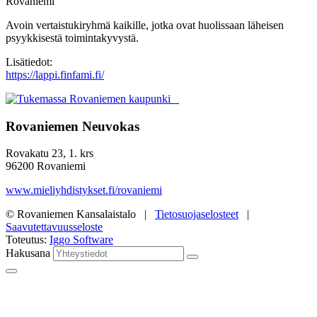
Rovaniemi
Avoin vertaistukiryhmä kaikille, jotka ovat huolissaan läheisen
psyykkisestä toimintakyvystä.
Lisätiedot:
https://lappi.finfami.fi/
Rovaniemen Neuvokas
Rovakatu 23, 1. krs
96200 Rovaniemi
www.mieliyhdistykset.fi/rovaniemi
© Rovaniemen Kansalaistalo |
Tietosuojaselosteet
|
Saavutettavuusseloste
Toteutus:
Iggo Software
Hakusana