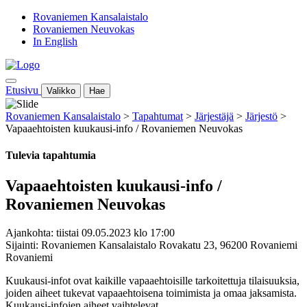
Rovaniemen Kansalaistalo
Rovaniemen Neuvokas
In English
Etusivu
Valikko
Hae
Rovaniemen Kansalaistalo
>
Tapahtumat
>
Järjestäjä
>
Järjestö
>
Vapaaehtoisten kuukausi-info / Rovaniemen Neuvokas
Tulevia tapahtumia
Vapaaehtoisten kuukausi-info /
Rovaniemen Neuvokas
Ajankohta: tiistai 09.05.2023 klo 17:00
Sijainti: Rovaniemen Kansalaistalo Rovakatu 23, 96200 Rovaniemi
Rovaniemi
Kuukausi-infot ovat kaikille vapaaehtoisille
tarkoitettuja tilaisuuksia,
joiden aiheet tukevat
vapaaehtoisena toimimista ja omaa jaksamista.
Kuukausi-infojen aiheet vaihtelevat.