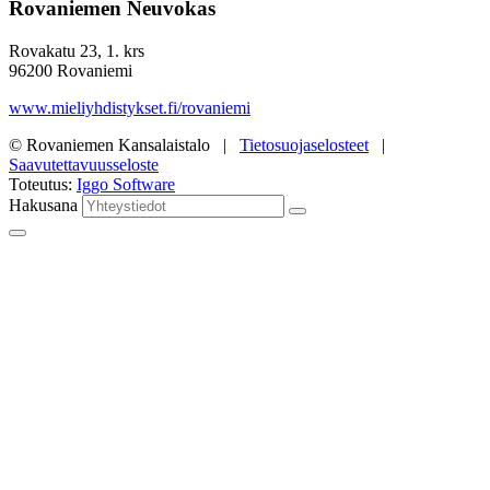
Rovaniemen Neuvokas
Rovakatu 23, 1. krs
96200 Rovaniemi
www.mieliyhdistykset.fi/rovaniemi
© Rovaniemen Kansalaistalo |
Tietosuojaselosteet
|
Saavutettavuusseloste
Toteutus:
Iggo Software
Hakusana