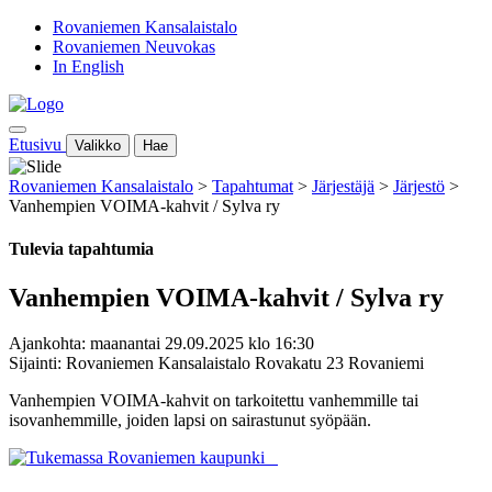
Rovaniemen Kansalaistalo
Rovaniemen Neuvokas
In English
Etusivu
Valikko
Hae
Rovaniemen Kansalaistalo
>
Tapahtumat
>
Järjestäjä
>
Järjestö
>
Vanhempien VOIMA-kahvit / Sylva ry
Tulevia tapahtumia
Vanhempien VOIMA-kahvit / Sylva ry
Ajankohta: maanantai 29.09.2025 klo 16:30
Sijainti: Rovaniemen Kansalaistalo Rovakatu 23 Rovaniemi
Vanhempien VOIMA-kahvit on tarkoitettu vanhemmille tai
isovanhemmille, joiden lapsi on sairastunut syöpään.