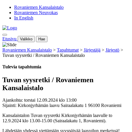
Rovaniemen Kansalaistalo
Rovaniemen Neuvokas
In English
Etusivu
Valikko
Hae
Rovaniemen Kansalaistalo
>
Tapahtumat
>
Järjestäjä
>
Järjestö
>
Tuvan syysretki / Rovaniemen Kansalaistalo
Tulevia tapahtumia
Tuvan syysretki / Rovaniemen
Kansalaistalo
Ajankohta: torstai 12.09.2024 klo 13:00
Sijainti: Kirkonjyrhämän laavu Sairaalakatu 1 96100 Rovaniemi
Kansalaistalon Tuvan syysretki
Kirkonjyrhämän laavulle
to
12.9.2024 klo 13.00-15.00
(Sairaalakatu 1, Rovaniemi).
Lähdetään yhdessä viettämään syyspäivää laavuilun
merkeissä!