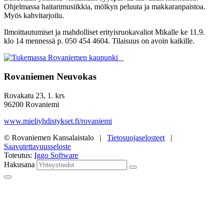
Ohjelmassa haitarimusiikkia, mölkyn
peluuta ja makkaranpaistoa.
Myös kahvitarjoilu.
Ilmoittautumiset ja mahdolliset erityisruokavaliot
Mikalle ke 11.9.
klo 14 mennessä p. 050 454 4604. Tilaisuus on avoin kaikille.
Rovaniemen Neuvokas
Rovakatu 23, 1. krs
96200 Rovaniemi
www.mieliyhdistykset.fi/rovaniemi
© Rovaniemen Kansalaistalo |
Tietosuojaselosteet
|
Saavutettavuusseloste
Toteutus:
Iggo Software
Hakusana