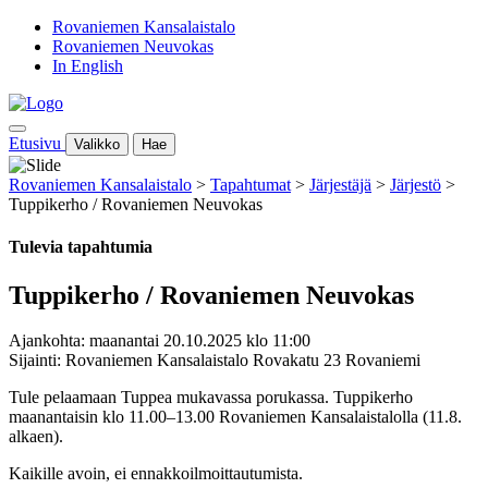
Rovaniemen Kansalaistalo
Rovaniemen Neuvokas
In English
Etusivu
Valikko
Hae
Rovaniemen Kansalaistalo
>
Tapahtumat
>
Järjestäjä
>
Järjestö
>
Tuppikerho / Rovaniemen Neuvokas
Tulevia tapahtumia
Tuppikerho / Rovaniemen Neuvokas
Ajankohta: maanantai 20.10.2025 klo 11:00
Sijainti: Rovaniemen Kansalaistalo Rovakatu 23 Rovaniemi
Tule pelaamaan Tuppea mukavassa porukassa.
Tuppikerho
maanantaisin klo 11.00–13.00 Rovaniemen Kansalaistalolla
(11.8.
alkaen).
Kaikille avoin, ei ennakkoilmoittautumista.