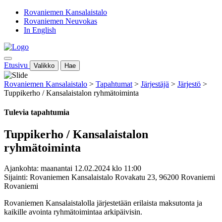
Rovaniemen Kansalaistalo
Rovaniemen Neuvokas
In English
Etusivu
Valikko
Hae
Rovaniemen Kansalaistalo
>
Tapahtumat
>
Järjestäjä
>
Järjestö
>
Tuppikerho / Kansalaistalon ryhmätoiminta
Tulevia tapahtumia
Tuppikerho / Kansalaistalon
ryhmätoiminta
Ajankohta: maanantai 12.02.2024 klo 11:00
Sijainti: Rovaniemen Kansalaistalo Rovakatu 23, 96200 Rovaniemi
Rovaniemi
Rovaniemen Kansalaistalolla järjestetään erilaista maksutonta ja
kaikille avointa ryhmätoimintaa arkipäivisin.