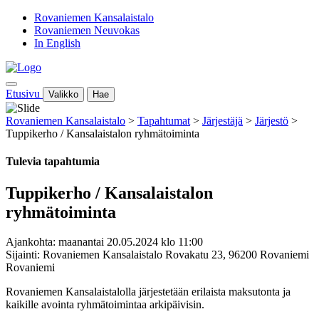
Rovaniemen Kansalaistalo
Rovaniemen Neuvokas
In English
Etusivu
Valikko
Hae
Rovaniemen Kansalaistalo
>
Tapahtumat
>
Järjestäjä
>
Järjestö
>
Tuppikerho / Kansalaistalon ryhmätoiminta
Tulevia tapahtumia
Tuppikerho / Kansalaistalon
ryhmätoiminta
Ajankohta: maanantai 20.05.2024 klo 11:00
Sijainti: Rovaniemen Kansalaistalo Rovakatu 23, 96200 Rovaniemi
Rovaniemi
Rovaniemen Kansalaistalolla järjestetään erilaista maksutonta ja
kaikille avointa ryhmätoimintaa arkipäivisin.