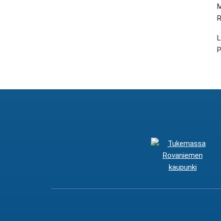
M
R
L
P