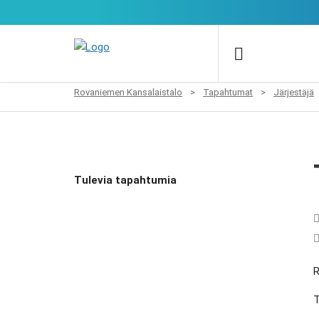
Rovaniemen Kansalaistalo
>
Tapahtumat
>
Järjestäjä
Tulevia tapahtumia
R
T