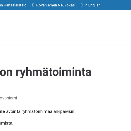
n Kansalaistalo
Rovaniemen Neuvokas
In English
lon ryhmätoiminta
Rovaniemi
lle avointa ryhmätoimintaa arkipäivisin.
umista.