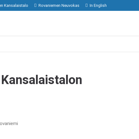
n Kansalaistalo
Rovaniemen Neuvokas
In English
/ Kansalaistalon
Rovaniemi