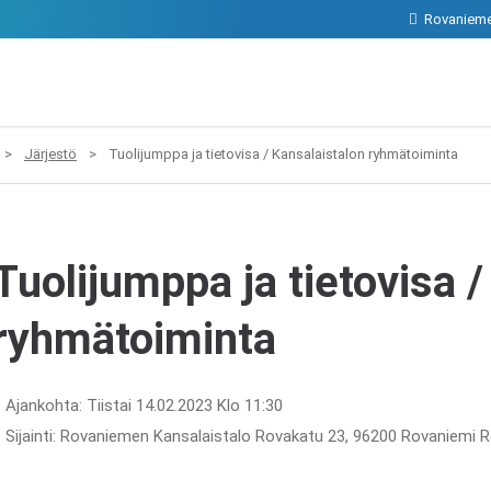
Rovanieme
>
Järjestö
>
Tuolijumppa ja tietovisa / Kansalaistalon ryhmätoiminta
Tuolijumppa ja tietovisa 
ryhmätoiminta
Ajankohta: Tiistai 14.02.2023 Klo 11:30
Sijainti: Rovaniemen Kansalaistalo Rovakatu 23, 96200 Rovaniemi 