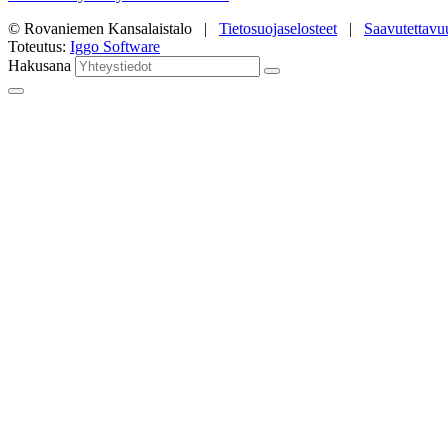
© Rovaniemen Kansalaistalo |
Tietosuojaselosteet
|
Saavutettavu
Toteutus:
Iggo Software
Hakusana