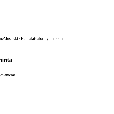
neMusiikki / Kansalaistalon ryhmätoiminta
minta
Rovaniemi