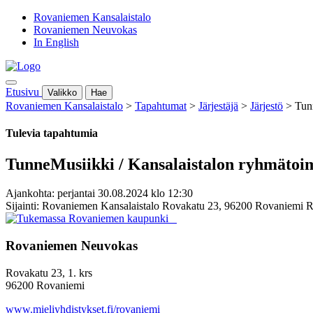
Rovaniemen Kansalaistalo
Rovaniemen Neuvokas
In English
Etusivu
Valikko
Hae
Rovaniemen Kansalaistalo
>
Tapahtumat
>
Järjestäjä
>
Järjestö
>
Tun
Tulevia tapahtumia
TunneMusiikki / Kansalaistalon ryhmätoi
Ajankohta: perjantai 30.08.2024 klo 12:30
Sijainti: Rovaniemen Kansalaistalo Rovakatu 23, 96200 Rovaniemi 
Rovaniemen Neuvokas
Rovakatu 23, 1. krs
96200 Rovaniemi
www.mieliyhdistykset.fi/rovaniemi