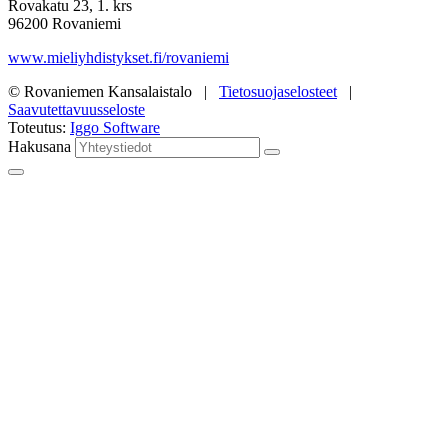
Rovakatu 23, 1. krs
96200 Rovaniemi
www.mieliyhdistykset.fi/rovaniemi
© Rovaniemen Kansalaistalo |
Tietosuojaselosteet
|
Saavutettavuusseloste
Toteutus:
Iggo Software
Hakusana