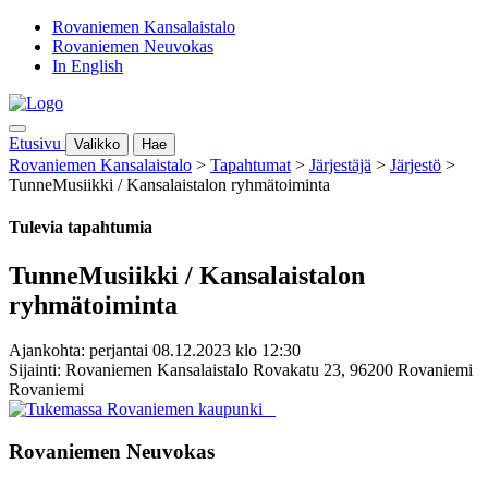
Rovaniemen Kansalaistalo
Rovaniemen Neuvokas
In English
Etusivu
Valikko
Hae
Rovaniemen Kansalaistalo
>
Tapahtumat
>
Järjestäjä
>
Järjestö
>
TunneMusiikki / Kansalaistalon ryhmätoiminta
Tulevia tapahtumia
TunneMusiikki / Kansalaistalon
ryhmätoiminta
Ajankohta: perjantai 08.12.2023 klo 12:30
Sijainti: Rovaniemen Kansalaistalo Rovakatu 23, 96200 Rovaniemi
Rovaniemi
Rovaniemen Neuvokas