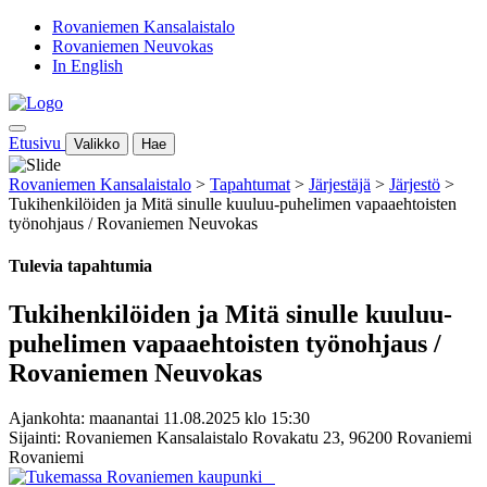
Rovaniemen Kansalaistalo
Rovaniemen Neuvokas
In English
Etusivu
Valikko
Hae
Rovaniemen Kansalaistalo
>
Tapahtumat
>
Järjestäjä
>
Järjestö
>
Tukihenkilöiden ja Mitä sinulle kuuluu-puhelimen vapaaehtoisten
työnohjaus / Rovaniemen Neuvokas
Tulevia tapahtumia
Tukihenkilöiden ja Mitä sinulle kuuluu-
puhelimen vapaaehtoisten työnohjaus /
Rovaniemen Neuvokas
Ajankohta: maanantai 11.08.2025 klo 15:30
Sijainti: Rovaniemen Kansalaistalo Rovakatu 23, 96200 Rovaniemi
Rovaniemi