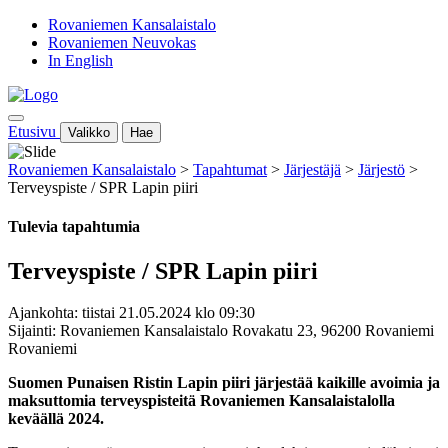
Rovaniemen Kansalaistalo
Rovaniemen Neuvokas
In English
Etusivu
Valikko
Hae
Rovaniemen Kansalaistalo
>
Tapahtumat
>
Järjestäjä
>
Järjestö
>
Terveyspiste / SPR Lapin piiri
Tulevia tapahtumia
Terveyspiste / SPR Lapin piiri
Ajankohta: tiistai 21.05.2024 klo 09:30
Sijainti: Rovaniemen Kansalaistalo Rovakatu 23, 96200 Rovaniemi
Rovaniemi
Suomen Punaisen Ristin Lapin piiri järjestää kaikille avoimia ja
maksuttomia terveyspisteitä Rovaniemen Kansalaistalolla
keväällä 2024.